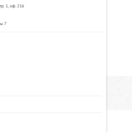
тр. 1, оф. 216
ры
7