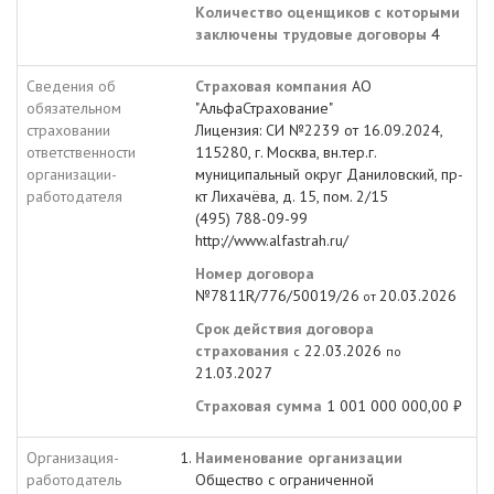
Количество оценщиков с которыми
заключены трудовые договоры
4
Сведения об
Страховая компания
АО
обязательном
"АльфаСтрахование"
страховании
Лицензия: СИ №2239 от 16.09.2024,
ответственности
115280, г. Москва, вн.тер.г.
организации-
муниципальный округ Даниловский, пр-
работодателя
кт Лихачёва, д. 15, пом. 2/15
(495) 788-09-99
http://www.alfastrah.ru/
Номер договора
№7811R/776/50019/26
20.03.2026
от
Срок действия договора
страхования
22.03.2026
с
по
21.03.2027
Страховая сумма
1 001 000 000,00 ₽
Организация-
Наименование организации
работодатель
Общество с ограниченной