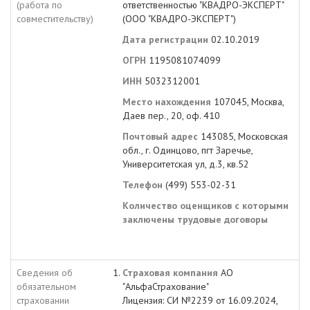
(работа по
ответственностью "КВАДРО-ЭКСПЕРТ"
совместительству)
(ООО "КВАДРО-ЭКСПЕРТ")
Дата регистрации
02.10.2019
ОГРН
1195081074099
ИНН
5032312001
Место нахождения
107045, Москва,
Даев пер., 20, оф. 410
Почтовый адрес
143085, Московская
обл., г. Одинцово, пгт Заречье,
Университетская ул, д.3, кв.52
Телефон
(499) 553-02-31
Количество оценщиков с которыми
заключены трудовые договоры
Сведения об
Страховая компания
АО
обязательном
"АльфаСтрахование"
страховании
Лицензия: СИ №2239 от 16.09.2024,