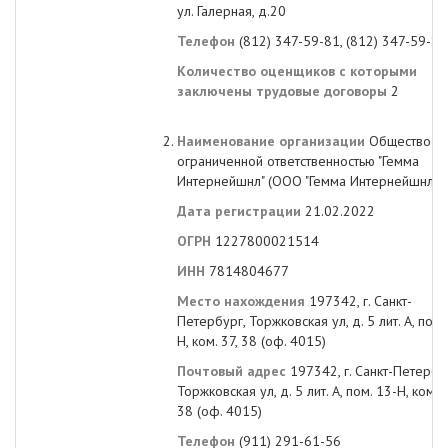
ул. Галерная, д.20
Телефон
(812) 347-59-81, (812) 347-59-8
Количество оценщиков с которыми
заключены трудовые договоры
2
Наименование организации
Общество с
ограниченной ответственностью "Гемма
Интернейшнл" (ООО "Гемма Интернейшнл")
Дата регистрации
21.02.2022
ОГРН
1227800021514
ИНН
7814804677
Место нахождения
197342, г. Санкт-
Петербург, Торжковская ул, д. 5 лит. А, пом.
Н, ком. 37, 38 (оф. 4015)
Почтовый адрес
197342, г. Санкт-Петербу
Торжковская ул, д. 5 лит. А, пом. 13-Н, ком. 3
38 (оф. 4015)
Телефон
(911) 291-61-56