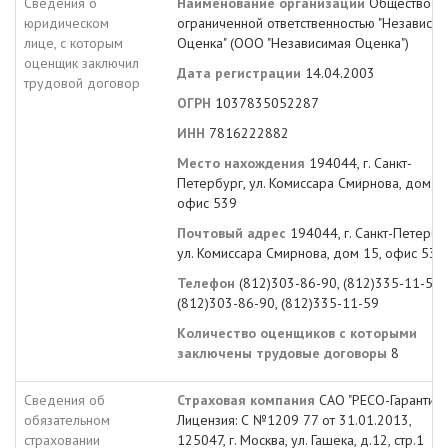
Сведения о
Наименование организации
Общество с
юридическом
ограниченной ответственностью "Независи
лице, с которым
Оценка" (ООО "Независимая Оценка")
оценщик заключил
Дата регистрации
14.04.2003
трудовой договор
ОГРН
1037835052287
ИНН
7816222882
Место нахождения
194044, г. Санкт-
Петербург, ул. Комиссара Смирнова, дом 15
офис 539
Почтовый адрес
194044, г. Санкт-Петербу
ул. Комиссара Смирнова, дом 15, офис 539
Телефон
(812)303-86-90, (812)335-11-59,
(812)303-86-90, (812)335-11-59
Количество оценщиков с которыми
заключены трудовые договоры
8
Сведения об
Страховая компания
САО "РЕСО-Гарантия"
обязательном
Лицензия: С №1209 77 от 31.01.2013,
страховании
125047, г. Москва, ул. Гашека, д.12, стр.1