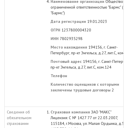
Наименование организации
Общество с
ограниченной ответственностью "Бармс" (О
"Бармс")
Дата регистрации
19.01.2023
ОГРН
1237800004320
ИНН
7802935298
Место нахождения
194156, г. Санкт-
Петербург, пр-кт Энгельса, д.27, лит.С, ком.
Почтовый адрес
194156, г. Санкт-Петербу
пр-кт Энгельса, д.27, лит.С, ком.124
Телефон
Количество оценщиков с которыми
заключены трудовые договоры
2
Сведения об
Страховая компания
ЗАО "МАКС"
обязательном
Лицензия: С № 1427 77 от 22.03.2007,
страховании
115184, г.Москва, ул. Малая Ордынка, д.50