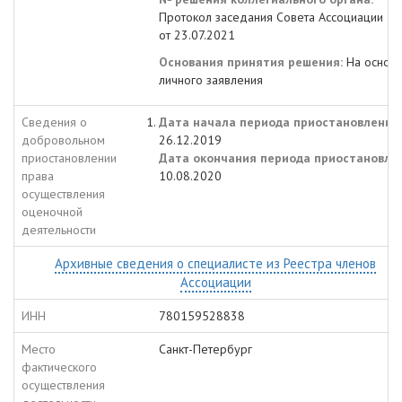
Протокол заседания Совета Ассоциации №
от 23.07.2021
Основания принятия решения:
На основ
личного заявления
Сведения о
Дата начала периода приостановления:
добровольном
26.12.2019
приостановлении
Дата окончания периода приостановле
права
10.08.2020
осуществления
оценочной
деятельности
Архивные сведения о специалисте из Реестра членов
Ассоциации
ИНН
780159528838
Место
Санкт-Петербург
фактического
осуществления