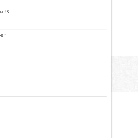
ры
43
НС"