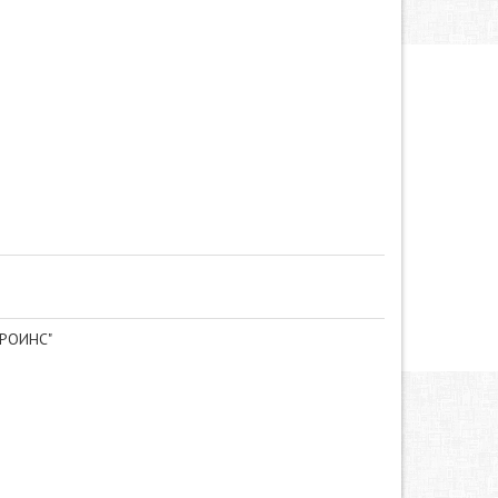
РОИНС"