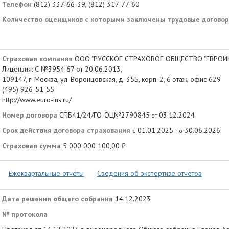
Телефон
(812) 337-66-39, (812) 317-77-60
Количество оценщиков с которыми заключены трудовые догово
Страховая компания
ООО "РУССКОЕ СТРАХОВОЕ ОБЩЕСТВО "ЕВРОИ
Лицензия: С №3954 67 от 20.06.2013,
109147, г. Москва, ул. Воронцовская, д. 35Б, корп. 2, 6 этаж, офис 629
(495) 926-51-55
http://www.euro-ins.ru/
Номер договора
СПБ41/24/ГО-ОЦ№2790845
03.12.2024
от
Срок действия договора страхования
01.01.2025
30.06.2026
с
по
Страховая сумма
5 000 000 100,00 ₽
Ежеквартальные отчёты
Сведения об экспертизе отчётов
Дата решения общего собрания
14.12.2023
№ протокола