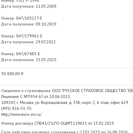
Номер:
35/2 Р-1990
Дата получения:
11.03.2009
Номер:
047/105227-Е
Дата получения:
09.10.2019
Номер:
047/179961-Е
Дата получения:
29.07.2022
Номер:
047/67483-Е
Дата получения:
13.03.2025
30 000,00 ₽
Сведения о страховщике
ООО "РУССКОЕ СТРАХОВОЕ ОБЩЕСТВО "ЕВ
Лицензия: С №3954 67 от 20.06.2013,
109147, г. Москва, ул. Воронцовская, д. 35Б, корп. 2, 6 этаж, офис 629
(495) 926-51-55
http://www.euro-ins.ru/
Номер договора
СПБ41/25/ГО-ОЦ№3119631 от 13.02.2025
Срок действия договора страхования
с 27.02.2025 по 26.08.2026