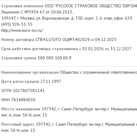
Страховая компания
ООО "РУССКОЕ СТРАХОВОЕ ОБЩЕСТВО "ЕВРОИ
Лицензия: С №3954 67 от 20.06.2013,
109147, г. Москва, ул. Воронцовская, д. 35Б, корп. 2, 6 этаж, офис 629
(495) 926-51-55
http://www.euro-ins.ru/
Номер договора
СПБ41/25/ГО-ОЦ№3402029
04.12.2025
от
Срок действия договора страхования
01.01.2026
31.12.2027
с
по
Страховая сумма
500 000 100,00 ₽
Наименование организации
Общество с ограниченной ответственнос
Дата регистрации
27.11.1997
ОГРН
1027807581141
ИНН
7814084010
Место нахождения
197342, г. Санкт-Петербург. вн.тер.г. Муниципальны
лит. А, пом. 50-Н, ком. 15
Почтовый адрес
197342, г. Санкт-Петербург. вн.тер.г. Муниципальный ок
пом. 50-Н, ком. 15