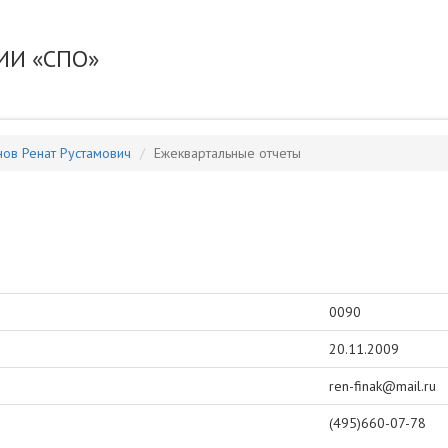
ИИ «СПО»
ов Ренат Рустамович
Ежеквартальные отчеты
0090
20.11.2009
ren-finak@mail.ru
(495)660-07-78