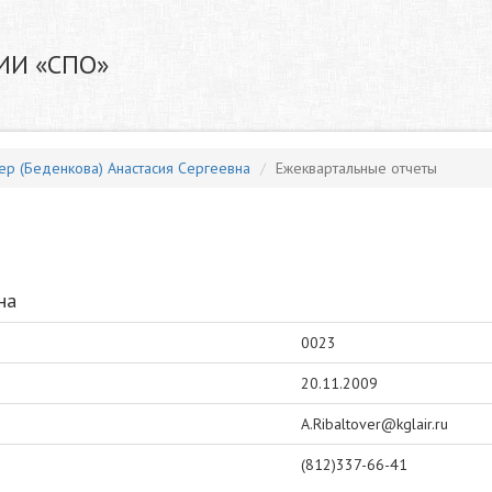
ИИ «СПО»
ер (Беденкова) Анастасия Сергеевна
Ежеквартальные отчеты
на
0023
20.11.2009
A.Ribaltover@kglair.ru
(812)337-66-41