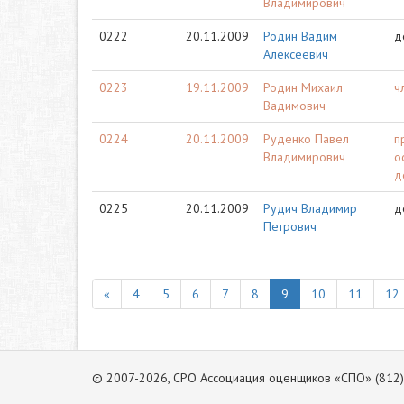
Владимирович
0222
20.11.2009
Родин Вадим
д
Алексеевич
0223
19.11.2009
Родин Михаил
ч
Вадимович
0224
20.11.2009
Руденко Павел
п
Владимирович
о
д
0225
20.11.2009
Рудич Владимир
д
Петрович
«
4
5
6
7
8
9
10
11
12
© 2007-2026, СРО Ассоциация оценщиков «СПО» (812)