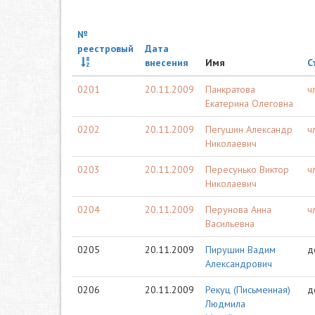
№
реестровый
Дата
внесения
Имя
С
0201
20.11.2009
Панкратова
ч
Екатерина Олеговна
0202
20.11.2009
Пегушин Александр
ч
Николаевич
0203
20.11.2009
Пересунько Виктор
ч
Николаевич
0204
20.11.2009
Перунова Анна
ч
Васильевна
0205
20.11.2009
Пирушин Вадим
д
Александрович
0206
20.11.2009
Рекуц (Письменная)
д
Людмила